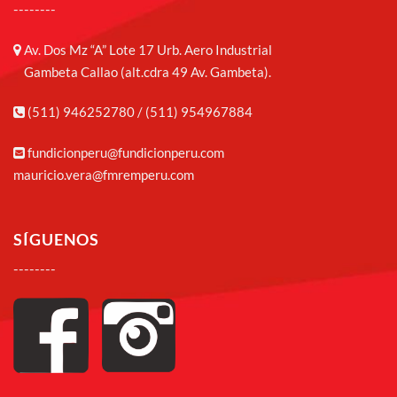
--------
Av. Dos Mz “A” Lote 17 Urb. Aero Industrial
Gambeta Callao (alt.cdra 49 Av. Gambeta).
(511) 946252780 / (511) 954967884
fundicionperu@fundicionperu.com
mauricio.vera@fmremperu.com
SÍGUENOS
--------