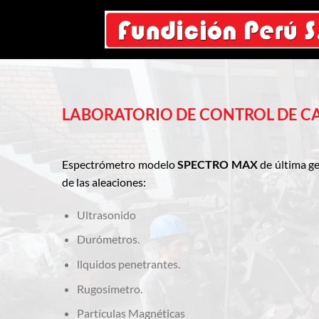
Saltar
al
contenido
LABORATORIO DE CONTROL DE CA
Espectrómetro modelo
SPECTRO MAX
de última ge
de las aleaciones:
Ultrasonido
Durómetros.
llquidos penetrantes.
Rugosímetro.
Partículas Magnéticas