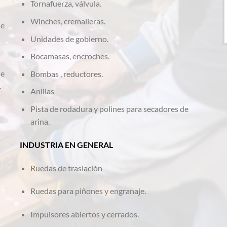
Tornafuerza, válvula.
Winches, cremalleras.
de
Unidades de gobierno.
Bocamasas, encroches.
de
Bombas , reductores.
.
Anillas
Pista de rodadura y polines para secadores de
arina.
INDUSTRIA EN GENERAL
Ruedas de traslación
Ruedas para piñones y engranaje.
Impulsores abiertos y cerrados.