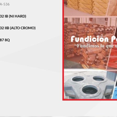
A-536
2 IB (NI HARD)
2 IIB (ALTO CROMO)
87 8Q