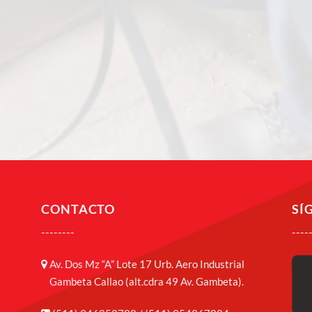
CONTACTO
SÍ
--------
----
Av. Dos Mz “A” Lote 17 Urb. Aero Industrial
Gambeta Callao (alt.cdra 49 Av. Gambeta).