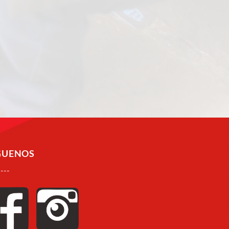
GUENOS
----